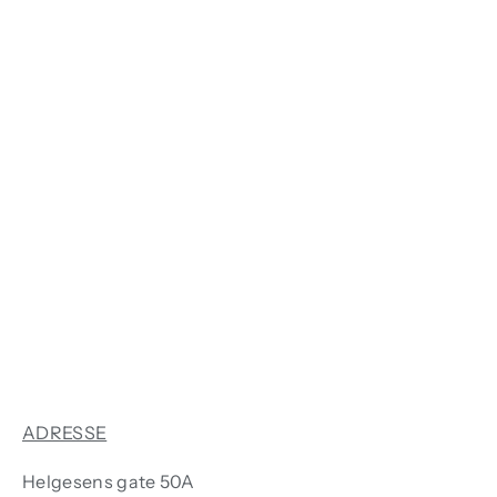
Bestill flytting i dag!
Vi tilbyr konkurransedyktige priser og god
erfaring.
Gå til bestilling
ADRESSE
Helgesens gate 50A