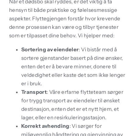
Når et dødsbo skal ryddes, er det viktig å ta
hensyn til både praktiske og følelsesmessige
aspekter. Flyttegjengen forstår hvor krevende
denne prosessen kan være og tilbyr tjenester
som er tilpasset dine behov. Vi hjelper med:
Sortering av eiendeler
: Vi bistår med å
sortere gjenstander basert på dine ønsker,
enten det er å bevare minner, donere til
veldedighet eller kaste det som ikke lenger
er i bruk.
Transport
: Våre erfarne flytteteam sørger
for trygg transport av eiendeler til ønsket
destinasjon, enten det er et nytt hjem, et
lager, eller en resirkuleringsstasjon.
Korrekt avhending
: Vi sørger for
miljøvennlig håndtering og gjenvinning av